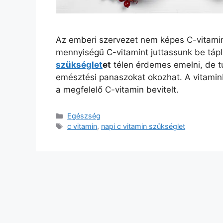
Az emberi szervezet nem képes C-vitamint 
mennyiségű C-vitamint juttassunk be tápl
szükséglet
et
télen érdemes emelni, de t
emésztési panaszokat okozhat. A vitaminb
a megfelelő C-vitamin bevitelt.
Kategória
Egészség
Címkék
c vitamin
,
napi c vitamin szükséglet