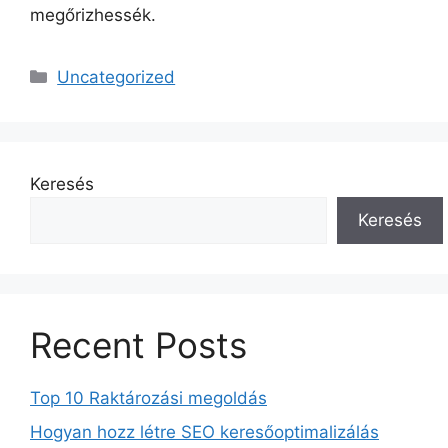
megőrizhessék.
Kategória
Uncategorized
Keresés
Keresés
Recent Posts
Top 10 Raktározási megoldás
Hogyan hozz létre SEO keresőoptimalizálás